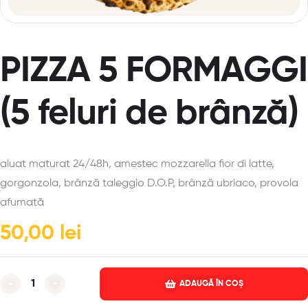
PIZZA 5 FORMAGGI
(5 feluri de brânză)
aluat maturat 24/48h, amestec mozzarella fior di latte,
gorgonzola, brânză taleggio D.O.P, brânză ubriaco, provola
afumată
50,00
lei
-
+
ADAUGĂ ÎN COȘ