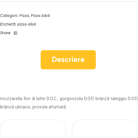
Categorii:
Pizza
,
Pizza Albă
Etichetă:
pizza albă
Facebook
Share:
Descriere
mozzarella fior di latte D.O.C., gorgonzola D.O.P, brânză taleggio D.O.P,
brânză
ubriaco, provola afumată