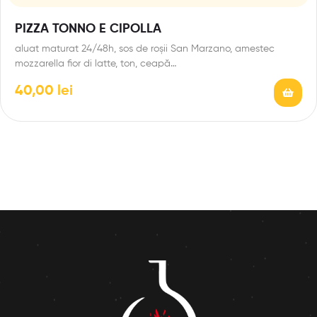
PIZZA TONNO E CIPOLLA
aluat maturat 24/48h, sos de roșii San Marzano, amestec
mozzarella fior di latte, ton, ceapă…
40,00
lei