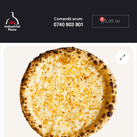
Comandă acum:
0
0,00
lei
0740 803 801