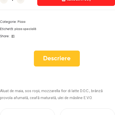
Categorie:
Pizza
Etichetă:
pizza specială
Facebook
Share:
Descriere
Aluat de maia, sos roșii, mozzarella fior di latte D.O.C., brânză
provola afumată, ceafă maturată, ulei de măsline E.V.O.