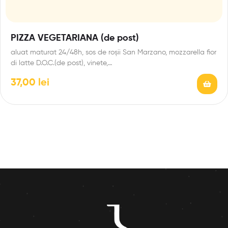
PIZZA VEGETARIANA (de post)
aluat maturat 24/48h, sos de roșii San Marzano, mozzarella fior
di latte D.O.C.(de post), vinete,…
37,00
lei