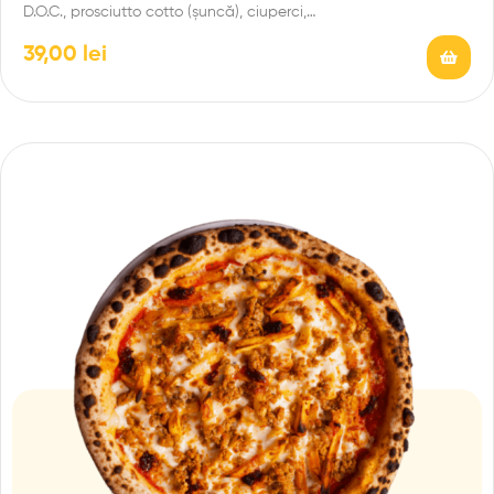
D.O.C., prosciutto cotto (șuncă), ciuperci,…
39,00
lei