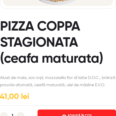
PIZZA COPPA
STAGIONATA
(ceafa maturata)
Aluat de maia, sos roșii, mozzarella fior di latte D.O.C., brânză
provola afumată, ceafă maturată, ulei de măsline E.V.O.
41,00
lei
-
+
ADAUGĂ ÎN COȘ