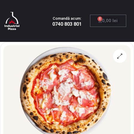
Comandă acum:
0
0,00
lei
0740 803 801