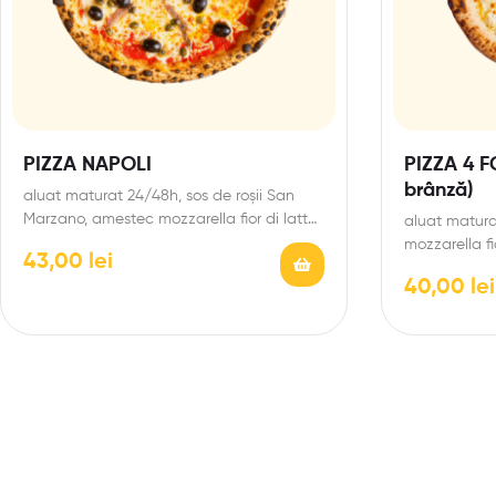
PIZZA NAPOLI
PIZZA 4 F
brânză)
aluat maturat 24/48h, sos de roșii San
Marzano, amestec mozzarella fior di latte,
aluat matur
file de…
mozzarella fi
43,00
lei
afumată, go
40,00
lei
padano…