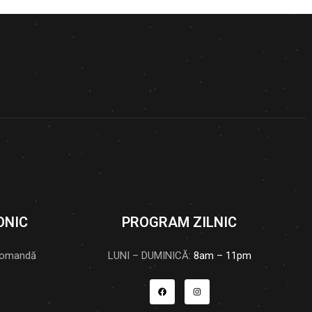
ONIC
PROGRAM ZILNIC
comandă
LUNI – DUMINICĂ:
8am – 11pm