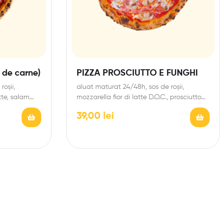
i de carne)
PIZZA PROSCIUTTO E FUNGHI
oșii,
aluat maturat 24/48h, sos de roșii,
tte, salam
mozzarella fior di latte D.O.C., prosciutto
cotto (șuncă), ciuperci,…
39,00
lei