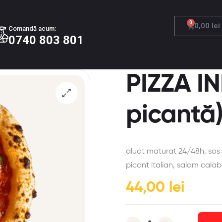
0
0,00
lei
Comandă acum:
0740 803 801
PIZZA I
picantă
aluat maturat 24/48h, sos 
picant italian, salam calabr
44,00
lei