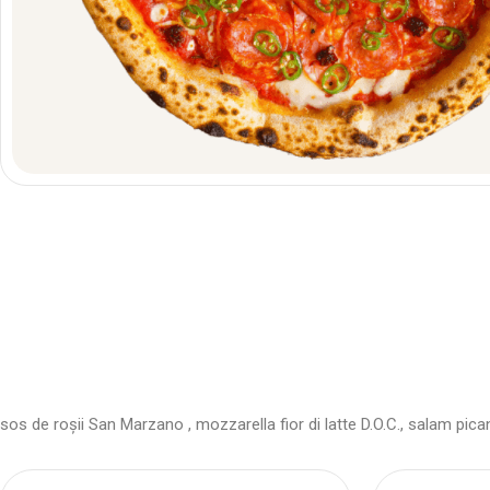
sos de roșii San Marzano ,
mozzarella fior di latte D.O.C.,
salam pican