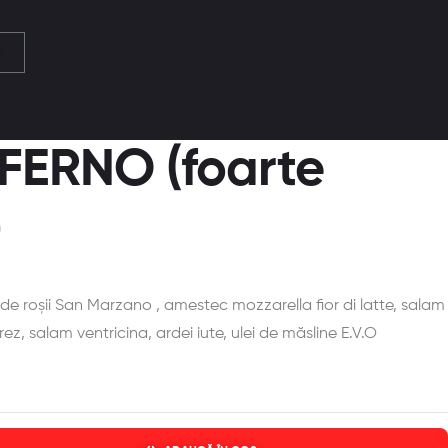
NFERNO (foarte
)
de roșii San Marzano , amestec mozzarella fior di latte, salam
ez, salam ventricina, ardei iute, ulei de măsline E.V.O