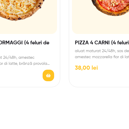
ORMAGGI (4 feluri de
PIZZA 4 CARNI (4 felur
aluat maturat 24/48h, sos de r
amestec mozzarella fior di la
at 24/48h, amestec
napoli dulce, bacon,…
or di latte, brânză provola
38,00
lei
rgonzola, parmezan grana