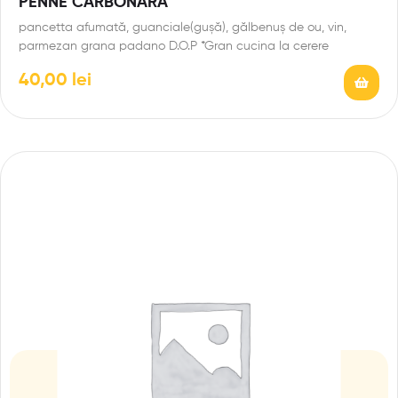
PENNE CARBONARA
pancetta afumată, guanciale(gușă), gălbenuș de ou, vin,
parmezan grana padano D.O.P *Gran cucina la cerere
40,00
lei