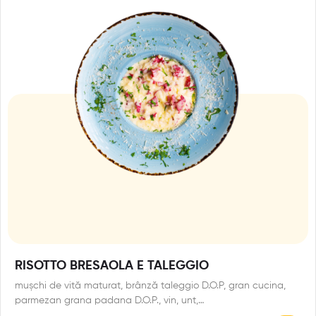
RISOTTO BRESAOLA E TALEGGIO
mușchi de vită maturat, brânză taleggio D.O.P, gran cucina,
parmezan grana padana D.O.P., vin, unt,…