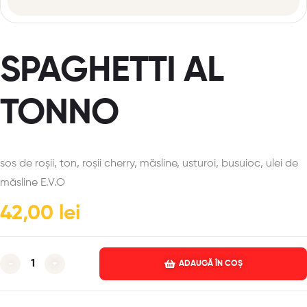
SPAGHETTI AL
TONNO
sos de roșii, ton, roșii cherry, măsline, usturoi, busuioc, ulei de
măsline E.V.O
42,00
lei
-
+
ADAUGĂ ÎN COȘ