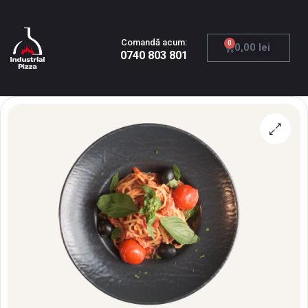
Comandă acum:
0
0,00
lei
0740 803 801