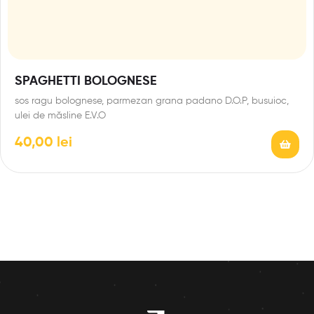
SPAGHETTI BOLOGNESE
sos ragu bolognese, parmezan grana padano D.O.P, busuioc,
ulei de măsline E.V.O
40,00
lei