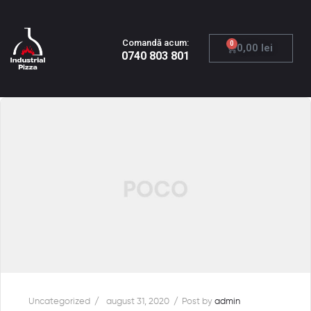
Comandă acum:
0
0,00
lei
0740 803 801
Uncategorized
august 31, 2020
Post by
admin