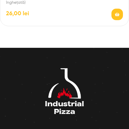
înghețată)
26,00
lei