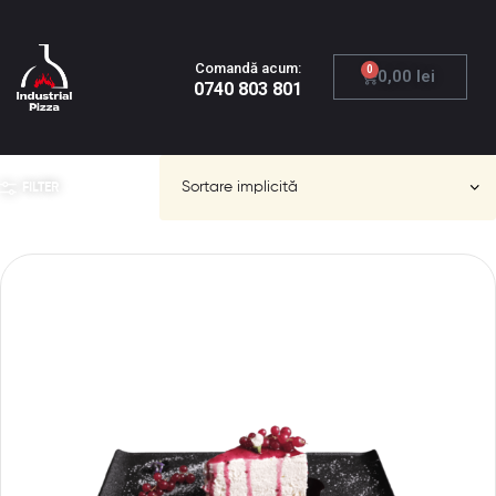
Comandă acum:
0
0,00
lei
0740 803 801
FILTER