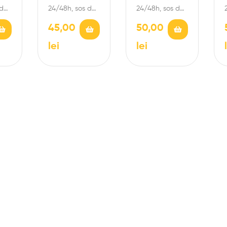
SE
 de
24/48h, sos de
24/48h, sos de
roșii, mozzarella
roșii San
45,00
50,00
de bivoliță
Marzano,
de
D.O.P, felii de
prosciutto
lei
lei
P,
roșii, busoioc
crudo, roşii
rez
proaspăt,…
cherry,
mozzarella de
bivoliţă…