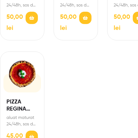
MATURATĂ
CALABRE
24/48h, sos de
24/48h, sos de
24/48h, sos
roșii San
roșii San
roșii San
50,00
50,00
50,00
Marzano,
Marzano,
Marzano,
mozzarella de
mozzarella de
mozzarella 
lei
lei
lei
bivoliță D.O.P,
bivoliță D.O.P,
bivoliță D.O.
bresaola
ceafă
salam calab
(mușchi de…
maturată, ulei…
picant,…
PIZZA
REGINA
MARGHERIT
aluat maturat
A
24/48h, sos de
roșii San
45,00
Marzano,