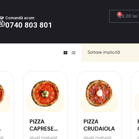
0
0,00
lei
Comandă acum:
0740 803 801
PIZZA
PIZZA
CAPRESE
CRUDAIOLA
A
BUFALA
at
aluat maturat
aluat maturat