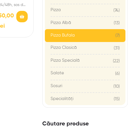
24/48h, sos de
Pizza
(74)
roșii San
50,00
Marzano,
Pizza Albă
(13)
mozzarella de
lei
bivoliță D.O.P,
prosciutto
Pizza Bufala
(7)
crudo, busuioc…
Pizza Clasică
(31)
Pizza Specială
(22)
Salate
(6)
Sosuri
(10)
Specialități
(15)
Căutare produse