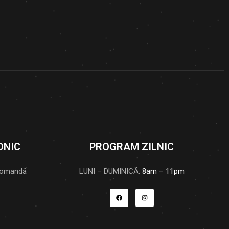
ONIC
PROGRAM ZILNIC
comandă
LUNI – DUMINICĂ:
8am – 11pm