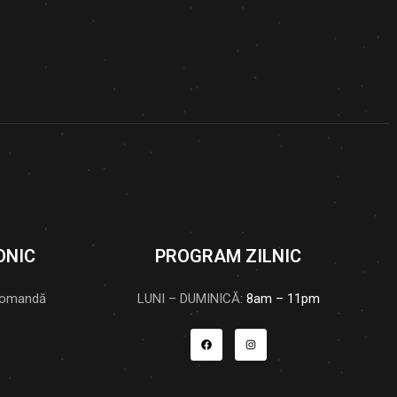
ONIC
PROGRAM ZILNIC
comandă
LUNI – DUMINICĂ:
8am – 11pm