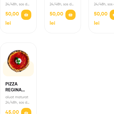
MATURATĂ
CALABRE
24/48h, sos de
24/48h, sos de
24/48h, sos
roșii San
roșii San
roșii San
50,00
50,00
50,00
Marzano,
Marzano,
Marzano,
mozzarella de
mozzarella de
mozzarella 
lei
lei
lei
bivoliță D.O.P,
bivoliță D.O.P,
bivoliță D.O.
bresaola
ceafă
salam calab
(mușchi de…
maturată, ulei…
picant,…
PIZZA
REGINA
MARGHERIT
aluat maturat
A
24/48h, sos de
roșii San
45,00
Marzano,