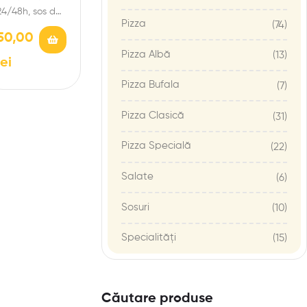
24/48h, sos de
Pizza
(74)
roșii San
50,00
Marzano,
Pizza Albă
(13)
mozzarella de
lei
bivoliță D.O.P,
prosciutto
Pizza Bufala
(7)
crudo, busuioc…
Pizza Clasică
(31)
Pizza Specială
(22)
Salate
(6)
Sosuri
(10)
Specialități
(15)
Căutare produse